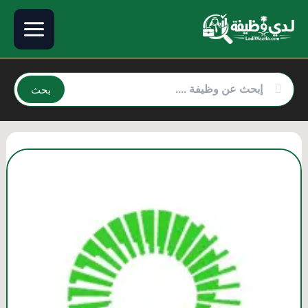
خطي
لى
لمحتوى
بحث