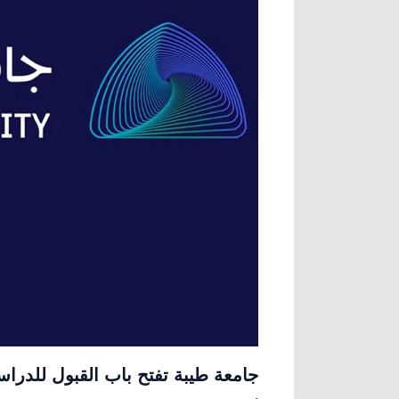
جامعة طيبة تفتح باب القبول للدراسات ال